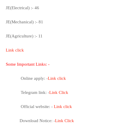
JE(Electrical) :- 46
JE(Mechanical) :- 81
JE(Agriculture) :- 11
Link click
Some Important Links: -
Online apply: -
Link click
Telegram link: -
Link Click
Official website: -
Link click
Download Notice: -
Link Click