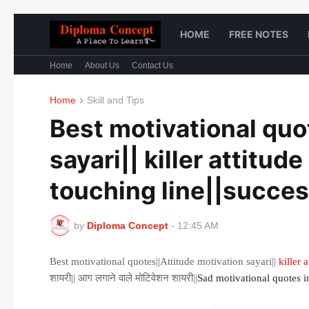
HOME
FREE NOTES
Home
About Us
Contact Us
Home
Skill and Tips
Best motivational quo
sayari|| killer attitud
touching line||success
by
Diploma Concept
-
12:45 AM
Best motivational quotes||Attitude motivation sayari||
killer 
शायरी|| आग लगाने वाले मोटिवेशन शायरी||
Sad motivational quotes i