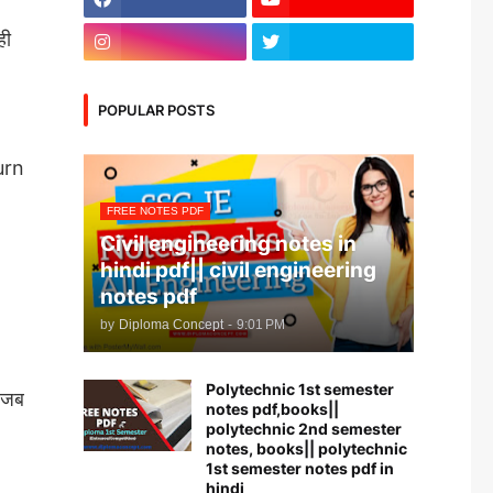
ही
POPULAR POSTS
turn
FREE NOTES PDF
Civil engineering notes in
hindi pdf|| civil engineering
notes pdf
by
Diploma Concept
-
9:01 PM
Polytechnic 1st semester
 जब
notes pdf,books||
polytechnic 2nd semester
notes, books|| polytechnic
1st semester notes pdf in
hindi