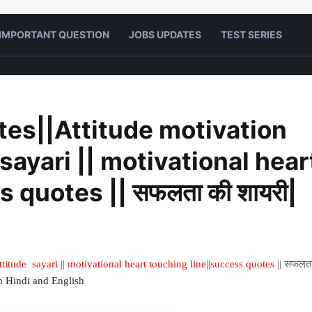
IMPORTANT QUESTION
JOBS UPDATES
TEST SERIES
tes||Attitude motivation
e sayari || motivational hear
 quotes || सफलता की शायरी|
attitude sayari || motivational heart touching line||success quotes
|| सफलत
n Hindi and English