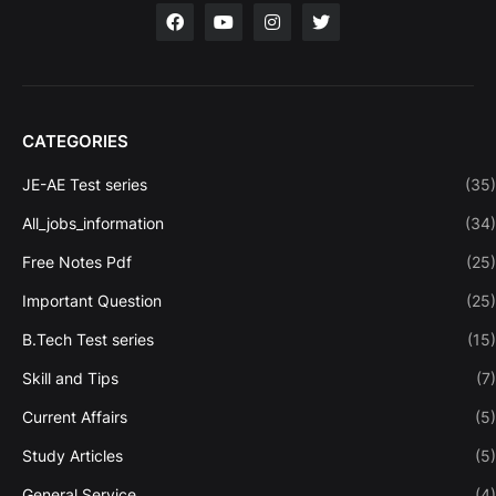
CATEGORIES
JE-AE Test series
(35)
All_jobs_information
(34)
Free Notes Pdf
(25)
Important Question
(25)
B.Tech Test series
(15)
Skill and Tips
(7)
Current Affairs
(5)
Study Articles
(5)
General Service
(4)