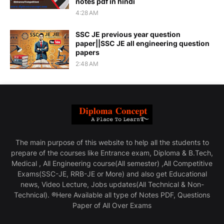
notes pdf in hindi
4:28 AM
SSC JE previous year question
paper||SSC JE all engineering question
papers
2:48 AM
The main purpose of this website to help all the students to
prepare of the courses like Entrance exam, Diploma & B.Tech,
Medical , All Engineering course(All semester) ,All Competitive
Exams(SSC-JE, RRB-JE or More) and also get Educational
news, Video Lecture, Jobs updates(All Technical & Non-
Technical). ®Here Available all type of Notes PDF, Questions
Paper of All Over Exams