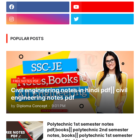
POPULAR POSTS
FREE NOTES PDF
Civil engineering notes in hindi pdf|| civil
engineering notes pdf
by
Diploma Concept
-
9:01 PM
Polytechnic 1st semester notes
pdf,books|| polytechnic 2nd semester
notes, books|| polytechnic 1st semester