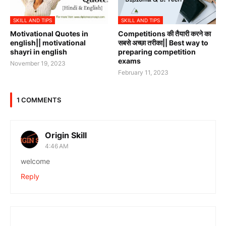
SKILL AND TIPS
SKILL AND TIPS
Motivational Quotes in
Competitions की तैयारी करने का
english|| motivational
सबसे अच्छा तरीका|| Best way to
shayri in english
preparing competition
exams
November 19, 2023
February 11, 2023
1 COMMENTS
Origin Skill
4:46 AM
welcome
Reply